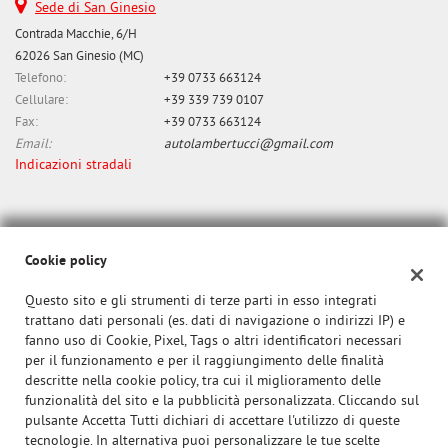
Sede di San Ginesio
questi
Contrada Macchie, 6/H
strumenti
62026 San Ginesio (MC)
di
Telefono:
+39 0733 663124
tracciamento
si
Cellulare:
+39 339 739 0107
rimanda
Fax:
+39 0733 663124
alla
Email:
autolambertucci@gmail.com
cookie
Indicazioni stradali
policy.
Puoi
rivedere
Dati fiscali:
e
Lambertucci srl Unipersonale
modificare
Cookie policy
le
cda Zazza n. 43 Gualdo
tue
Questo sito e gli strumenti di terze parti in esso integrati
P.IVA:
01284650437
scelte
trattano dati personali (es. dati di navigazione o indirizzi IP) e
Registro delle imprese:
MC
in
fanno uso di Cookie, Pixel, Tags o altri identificatori necessari
N°
0140299
qualsiasi
per il funzionamento e per il raggiungimento delle finalità
momento.
descritte nella cookie policy, tra cui il miglioramento delle
funzionalità del sito e la pubblicità personalizzata. Cliccando sul
pulsante Accetta Tutti dichiari di accettare l'utilizzo di queste
tecnologie. In alternativa puoi personalizzare le tue scelte