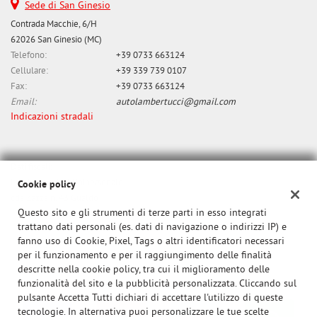
Sede di San Ginesio
questi
Contrada Macchie, 6/H
strumenti
62026 San Ginesio (MC)
di
Telefono:
+39 0733 663124
tracciamento
si
Cellulare:
+39 339 739 0107
rimanda
Fax:
+39 0733 663124
alla
Email:
autolambertucci@gmail.com
cookie
Indicazioni stradali
policy.
Puoi
rivedere
Dati fiscali:
e
Lambertucci srl Unipersonale
modificare
Cookie policy
le
cda Zazza n. 43 Gualdo
tue
Questo sito e gli strumenti di terze parti in esso integrati
P.IVA:
01284650437
scelte
trattano dati personali (es. dati di navigazione o indirizzi IP) e
Registro delle imprese:
MC
in
fanno uso di Cookie, Pixel, Tags o altri identificatori necessari
N°
0140299
qualsiasi
per il funzionamento e per il raggiungimento delle finalità
momento.
descritte nella cookie policy, tra cui il miglioramento delle
funzionalità del sito e la pubblicità personalizzata. Cliccando sul
pulsante Accetta Tutti dichiari di accettare l'utilizzo di queste
tecnologie. In alternativa puoi personalizzare le tue scelte