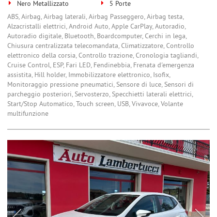
Nero Metallizzato
5 Porte
ABS, Airbag, Airbag laterali, Airbag Passeggero, Airbag testa,
Alzacristalli elettrici, Android Auto, Apple CarPlay, Autoradio,
Autoradio digitale, Bluetooth, Boardcomputer, Cerchi in lega,
Chiusura centralizzata telecomandata, Climatizzatore, Controllo
elettronico della corsia, Controllo trazione, Cronologia tagliandi,
Cruise Control, ESP, Fari LED, Fendinebbia, Frenata d'emergenza
assistita, Hill holder, Immobilizzatore elettronico, Isofix,
Monitoraggio pressione pneumatici, Sensore di luce, Sensori di
parcheggio posteriori, Servosterzo, Specchietti laterali elettrici,
Start/Stop Automatico, Touch screen, USB, Vivavoce, Volante
multifunzione