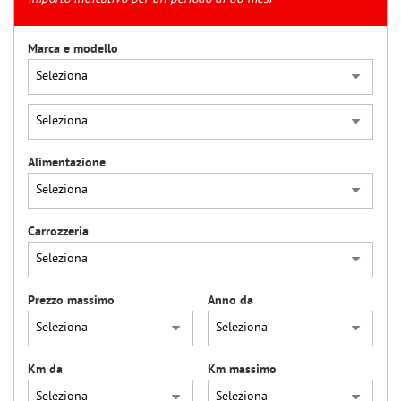
tracciamento
che
adottiamo
Marca e modello
per
offrire
le
funzionalità
e
svolgere
Alimentazione
le
attività
di
seguito
Carrozzeria
descritte.
Per
ottenere
maggiori
Prezzo massimo
Anno da
informazioni
sull'utilità
e
sul
Km da
Km massimo
funzionamento
di