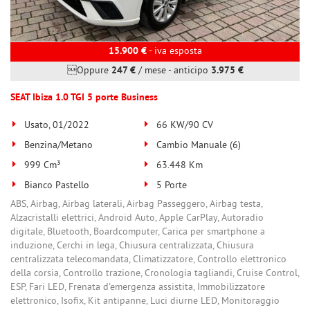
15.900 €
- iva esposta
Oppure
247 €
/ mese
-
anticipo
3.975 €
SEAT Ibiza 1.0 TGI 5 porte Business
Usato, 01/2022
66 KW/90 CV
Benzina/Metano
Cambio Manuale (6)
999 Cm³
63.448 Km
Bianco Pastello
5 Porte
ABS, Airbag, Airbag laterali, Airbag Passeggero, Airbag testa,
Alzacristalli elettrici, Android Auto, Apple CarPlay, Autoradio
digitale, Bluetooth, Boardcomputer, Carica per smartphone a
induzione, Cerchi in lega, Chiusura centralizzata, Chiusura
centralizzata telecomandata, Climatizzatore, Controllo elettronico
della corsia, Controllo trazione, Cronologia tagliandi, Cruise Control,
ESP, Fari LED, Frenata d'emergenza assistita, Immobilizzatore
elettronico, Isofix, Kit antipanne, Luci diurne LED, Monitoraggio