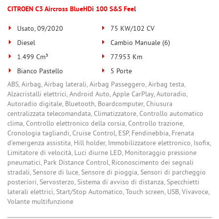
CITROEN C3 Aircross BlueHDi 100 S&S Feel
Usato, 09/2020
75 KW/102 CV
Diesel
Cambio Manuale (6)
1.499 Cm³
77.953 Km
Bianco Pastello
5 Porte
ABS, Airbag, Airbag laterali, Airbag Passeggero, Airbag testa,
Alzacristalli elettrici, Android Auto, Apple CarPlay, Autoradio,
Autoradio digitale, Bluetooth, Boardcomputer, Chiusura
centralizzata telecomandata, Climatizzatore, Controllo automatico
clima, Controllo elettronico della corsia, Controllo trazione,
Cronologia tagliandi, Cruise Control, ESP, Fendinebbia, Frenata
d'emergenza assistita, Hill holder, Immobilizzatore elettronico, Isofix,
Limitatore di velocità, Luci diurne LED, Monitoraggio pressione
pneumatici, Park Distance Control, Riconoscimento dei segnali
stradali, Sensore di luce, Sensore di pioggia, Sensori di parcheggio
posteriori, Servosterzo, Sistema di avviso di distanza, Specchietti
laterali elettrici, Start/Stop Automatico, Touch screen, USB, Vivavoce,
Volante multifunzione