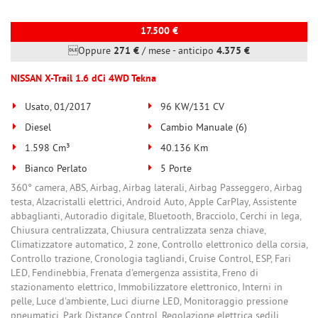
17.500 €
Oppure
271 €
/ mese
-
anticipo
4.375 €
NISSAN X-Trail 1.6 dCi 4WD Tekna
Usato, 01/2017
96 KW/131 CV
Diesel
Cambio Manuale (6)
1.598 Cm³
40.136 Km
Bianco Perlato
5 Porte
360° camera, ABS, Airbag, Airbag laterali, Airbag Passeggero, Airbag
testa, Alzacristalli elettrici, Android Auto, Apple CarPlay, Assistente
abbaglianti, Autoradio digitale, Bluetooth, Bracciolo, Cerchi in lega,
Chiusura centralizzata, Chiusura centralizzata senza chiave,
Climatizzatore automatico, 2 zone, Controllo elettronico della corsia,
Controllo trazione, Cronologia tagliandi, Cruise Control, ESP, Fari
LED, Fendinebbia, Frenata d'emergenza assistita, Freno di
stazionamento elettrico, Immobilizzatore elettronico, Interni in
pelle, Luce d'ambiente, Luci diurne LED, Monitoraggio pressione
pneumatici, Park Distance Control, Regolazione elettrica sedili,