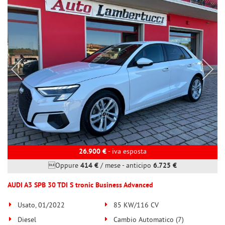
tta
ti
mpre
Cookie necessari
ilitato
Cookie delle preferenze
Cookie per il miglioramento dell'esperienza utente
Cookie analitici
Cookie di marketing
26.900 €
- iva esposta
Oppure
414 €
/ mese
-
anticipo
6.725 €
Leggi
AUDI A3 SPB 30 TDI S tronic Business Advanced
la
cookie
Usato, 01/2022
85 KW/116 CV
policy
Diesel
Cambio Automatico (7)