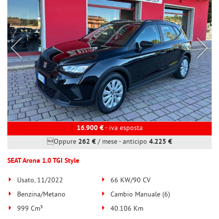
16.900 €
- iva esposta
Oppure
262 €
/ mese
-
anticipo
4.225 €
SEAT Arona 1.0 TGI Style
Usato, 11/2022
66 KW/90 CV
Benzina/Metano
Cambio Manuale (6)
999 Cm³
40.106 Km