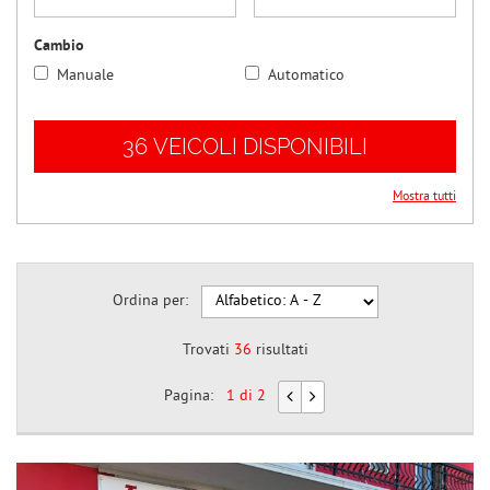
questi
strumenti
Cambio
di
Manuale
Automatico
tracciamento
si
rimanda
36 VEICOLI DISPONIBILI
alla
cookie
policy.
Mostra tutti
Puoi
rivedere
e
modificare
Ordina per:
le
tue
scelte
Trovati
36
risultati
in
qualsiasi
Pagina:
1 di 2
momento.