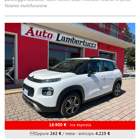
Volante multifunzione
16.900 €
- iva esposta
Oppure
262 €
/ mese
-
anticipo
4.225 €