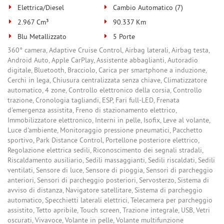
Elettrica/Diesel
Cambio Automatico (7)
2.967 Cm³
90.337 Km
Blu Metallizzato
5 Porte
360° camera, Adaptive Cruise Control, Airbag laterali, Airbag testa,
Android Auto, Apple CarPlay, Assistente abbaglianti, Autoradio
digitale, Bluetooth, Bracciolo, Carica per smartphone a induzione,
Cerchi in lega, Chiusura centralizzata senza chiave, Climatizzatore
automatico, 4 zone, Controllo elettronico della corsia, Controllo
trazione, Cronologia tagliandi, ESP, Fari full-LED, Frenata
d'emergenza assistita, Freno di stazionamento elettrico,
Immobilizzatore elettronico, Interni in pelle, Isofix, Leve al volante,
Luce d'ambiente, Monitoraggio pressione pneumatici, Pacchetto
sportivo, Park Distance Control, Portellone posteriore elettrico,
Regolazione elettrica sedili, Riconoscimento dei segnali stradali,
Riscaldamento ausiliario, Sedili massaggianti, Sedili riscaldati, Sedili
ventilati, Sensore di luce, Sensore di pioggia, Sensori di parcheggio
anteriori, Sensori di parcheggio posteriori, Servosterzo, Sistema di
avviso di distanza, Navigatore satellitare, Sistema di parcheggio
automatico, Specchietti laterali elettrici, Telecamera per parcheggio
assistito, Tetto apribile, Touch screen, Trazione integrale, USB, Vetri
oscurati, Vivavoce, Volante in pelle, Volante multifunzione