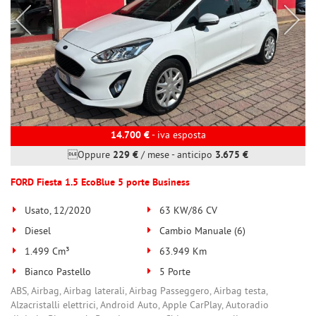
14.700 €
- iva esposta
Oppure
229 €
/ mese
-
anticipo
3.675 €
FORD Fiesta 1.5 EcoBlue 5 porte Business
Usato, 12/2020
63 KW/86 CV
Diesel
Cambio Manuale (6)
1.499 Cm³
63.949 Km
Bianco Pastello
5 Porte
ABS, Airbag, Airbag laterali, Airbag Passeggero, Airbag testa,
Alzacristalli elettrici, Android Auto, Apple CarPlay, Autoradio