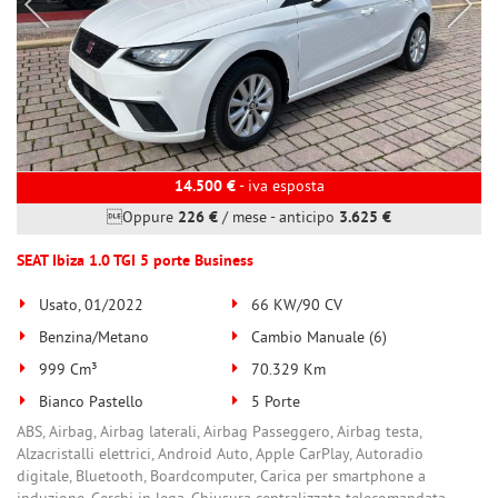
14.500 €
- iva esposta
Oppure
226 €
/ mese
-
anticipo
3.625 €
SEAT Ibiza 1.0 TGI 5 porte Business
Usato, 01/2022
66 KW/90 CV
Benzina/Metano
Cambio Manuale (6)
999 Cm³
70.329 Km
Bianco Pastello
5 Porte
ABS, Airbag, Airbag laterali, Airbag Passeggero, Airbag testa,
Alzacristalli elettrici, Android Auto, Apple CarPlay, Autoradio
digitale, Bluetooth, Boardcomputer, Carica per smartphone a