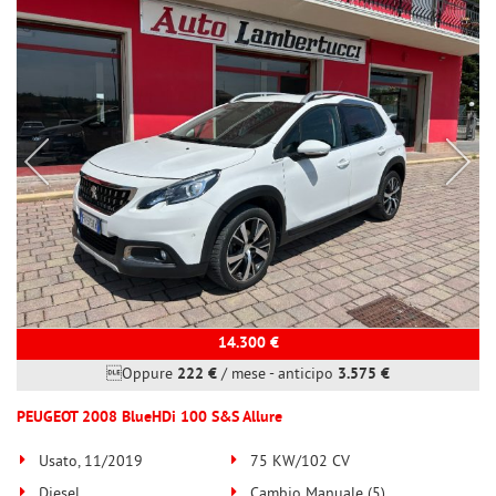
14.300 €
Oppure
222 €
/ mese
-
anticipo
3.575 €
PEUGEOT 2008 BlueHDi 100 S&S Allure
Usato, 11/2019
75 KW/102 CV
Diesel
Cambio Manuale (5)