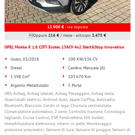
13.900 €
- iva esposta
Oppure
216 €
/ mese
-
anticipo
3.475 €
OPEL Mokka X 1.6 CDTI Ecotec 136CV 4x2 Start&Stop Innovation
Usato, 03/2018
100 KW/136 CV
Diesel
Cambio Manuale (6)
1.598 Cm³
103.670 Km
Argento Metallizzato
5 Porte
ABS, Airbag, Airbag laterali, Airbag Passeggero, Airbag testa,
Alzacristalli elettrici, Android Auto, Apple CarPlay, Autoradio,
Bluetooth, Bracciolo, Cerchi in lega, Chiusura centralizzata,
Climatizzatore automatico, 2 zone, Controllo trazione, Cronologia
tagliandi, Cruise Control, ESP, Fendinebbia, Hill holder,
Immobilizzatore elettronico, Interni in pelle, Monitoraggio
pressione pneumatici, Sensore di luce, Sensore di pioggia, Sensori di