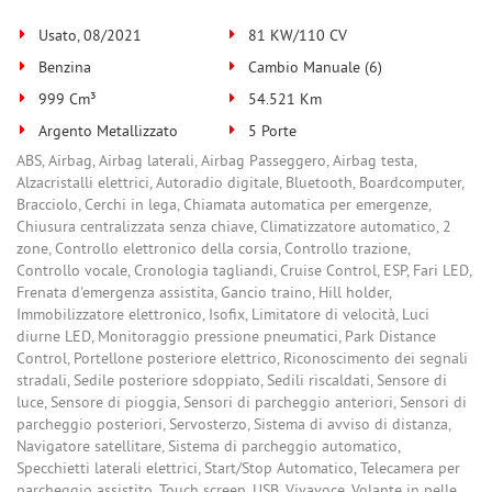
Usato, 08/2021
81 KW/110 CV
Benzina
Cambio Manuale (6)
999 Cm³
54.521 Km
Argento Metallizzato
5 Porte
ABS, Airbag, Airbag laterali, Airbag Passeggero, Airbag testa,
Alzacristalli elettrici, Autoradio digitale, Bluetooth, Boardcomputer,
Bracciolo, Cerchi in lega, Chiamata automatica per emergenze,
Chiusura centralizzata senza chiave, Climatizzatore automatico, 2
zone, Controllo elettronico della corsia, Controllo trazione,
Controllo vocale, Cronologia tagliandi, Cruise Control, ESP, Fari LED,
Frenata d'emergenza assistita, Gancio traino, Hill holder,
Immobilizzatore elettronico, Isofix, Limitatore di velocità, Luci
diurne LED, Monitoraggio pressione pneumatici, Park Distance
Control, Portellone posteriore elettrico, Riconoscimento dei segnali
stradali, Sedile posteriore sdoppiato, Sedili riscaldati, Sensore di
luce, Sensore di pioggia, Sensori di parcheggio anteriori, Sensori di
parcheggio posteriori, Servosterzo, Sistema di avviso di distanza,
Navigatore satellitare, Sistema di parcheggio automatico,
Specchietti laterali elettrici, Start/Stop Automatico, Telecamera per
parcheggio assistito, Touch screen, USB, Vivavoce, Volante in pelle,