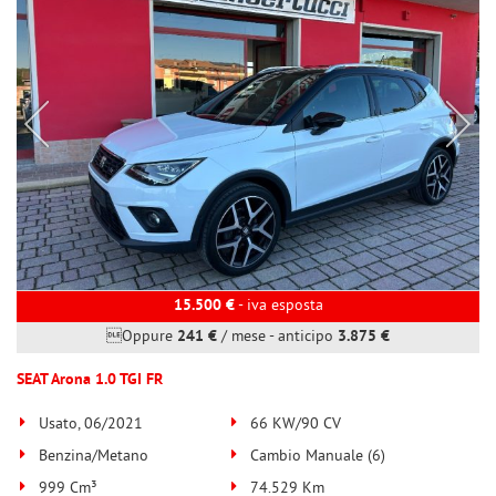
15.500 €
- iva esposta
Oppure
241 €
/ mese
-
anticipo
3.875 €
SEAT Arona 1.0 TGI FR
Usato, 06/2021
66 KW/90 CV
Benzina/Metano
Cambio Manuale (6)
999 Cm³
74.529 Km