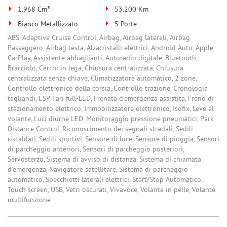
1.968 Cm³
53.200 Km
Salva
le
Bianco Metallizzato
5 Porte
impostazioni
ABS, Adaptive Cruise Control, Airbag, Airbag laterali, Airbag
Passeggero, Airbag testa, Alzacristalli elettrici, Android Auto, Apple
CarPlay, Assistente abbaglianti, Autoradio digitale, Bluetooth,
Bracciolo, Cerchi in lega, Chiusura centralizzata, Chiusura
centralizzata senza chiave, Climatizzatore automatico, 2 zone,
Controllo elettronico della corsia, Controllo trazione, Cronologia
tagliandi, ESP, Fari full-LED, Frenata d'emergenza assistita, Freno di
stazionamento elettrico, Immobilizzatore elettronico, Isofix, Leve al
volante, Luci diurne LED, Monitoraggio pressione pneumatici, Park
Distance Control, Riconoscimento dei segnali stradali, Sedili
riscaldati, Sedili sportivi, Sensore di luce, Sensore di pioggia, Sensori
di parcheggio anteriori, Sensori di parcheggio posteriori,
Servosterzo, Sistema di avviso di distanza, Sistema di chiamata
d'emergenza, Navigatore satellitare, Sistema di parcheggio
automatico, Specchietti laterali elettrici, Start/Stop Automatico,
Touch screen, USB, Vetri oscurati, Vivavoce, Volante in pelle, Volante
multifunzione