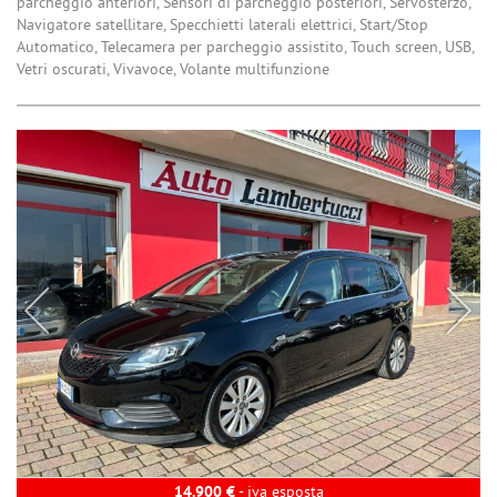
parcheggio anteriori, Sensori di parcheggio posteriori, Servosterzo,
Navigatore satellitare, Specchietti laterali elettrici, Start/Stop
Automatico, Telecamera per parcheggio assistito, Touch screen, USB,
Vetri oscurati, Vivavoce, Volante multifunzione
14.900 €
- iva esposta