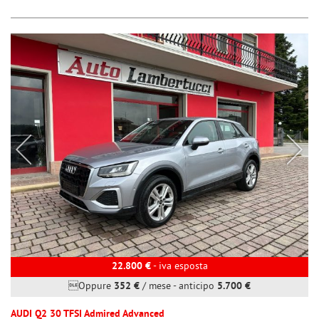
22.800 €
- iva esposta
Oppure
352 €
/ mese
-
anticipo
5.700 €
AUDI Q2 30 TFSI Admired Advanced