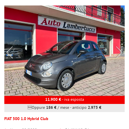
11.900 €
- iva esposta
Oppure
186 €
/ mese
-
anticipo
2.975 €
FIAT 500 1.0 Hybrid Club