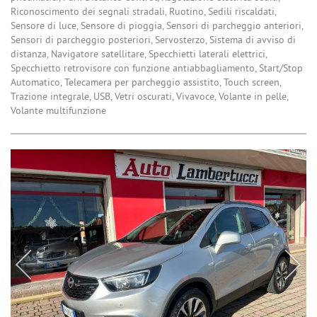
Riconoscimento dei segnali stradali, Ruotino, Sedili riscaldati,
Sensore di luce, Sensore di pioggia, Sensori di parcheggio anteriori,
Sensori di parcheggio posteriori, Servosterzo, Sistema di avviso di
distanza, Navigatore satellitare, Specchietti laterali elettrici,
Specchietto retrovisore con funzione antiabbagliamento, Start/Stop
Automatico, Telecamera per parcheggio assistito, Touch screen,
Trazione integrale, USB, Vetri oscurati, Vivavoce, Volante in pelle,
Volante multifunzione