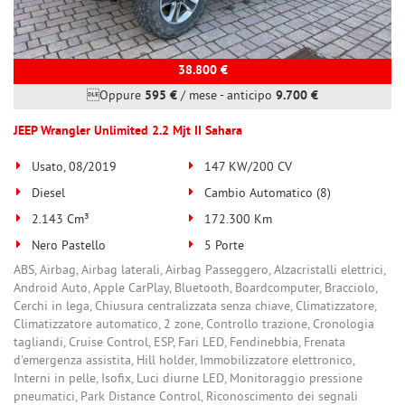
38.800 €
Oppure
595 €
/ mese
-
anticipo
9.700 €
JEEP Wrangler Unlimited 2.2 Mjt II Sahara
Usato, 08/2019
147 KW/200 CV
Diesel
Cambio Automatico (8)
2.143 Cm³
172.300 Km
Nero Pastello
5 Porte
ABS, Airbag, Airbag laterali, Airbag Passeggero, Alzacristalli elettrici,
Android Auto, Apple CarPlay, Bluetooth, Boardcomputer, Bracciolo,
Cerchi in lega, Chiusura centralizzata senza chiave, Climatizzatore,
Climatizzatore automatico, 2 zone, Controllo trazione, Cronologia
tagliandi, Cruise Control, ESP, Fari LED, Fendinebbia, Frenata
d'emergenza assistita, Hill holder, Immobilizzatore elettronico,
Interni in pelle, Isofix, Luci diurne LED, Monitoraggio pressione
pneumatici, Park Distance Control, Riconoscimento dei segnali