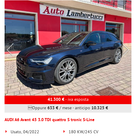
41.300 €
- iva esposta
Oppure
633 €
/ mese
-
anticipo
10.325 €
AUDI A6 Avant 45 3.0 TDI quattro S tronic S-Line
Usato, 04/2022
180 KW/245 CV