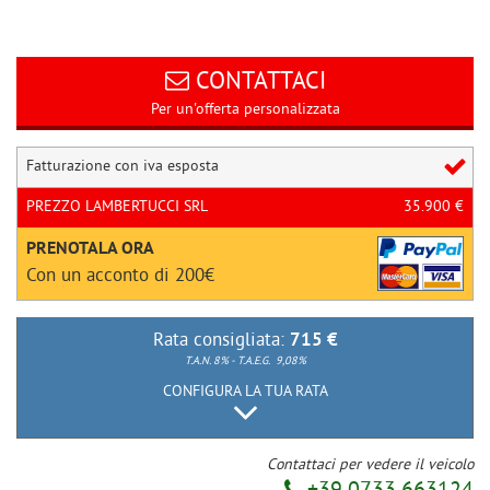
questi
strumenti
di
CONTATTACI
tracciamento
si
Per un'offerta personalizzata
rimanda
alla
Fatturazione con iva esposta
cookie
policy.
PREZZO LAMBERTUCCI SRL
35.900 €
Puoi
rivedere
PRENOTALA ORA
e
Con un acconto di 200€
modificare
le
tue
Rata consigliata:
715 €
scelte
T.A.N. 8% - T.A.E.G.
9,08%
in
CONFIGURA LA TUA RATA
qualsiasi
momento.
Contattaci per vedere il veicolo