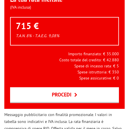
(IVA inclusa)
715 €
T.A.N. 8% - T.A.E.G.
9,08
%
Importo finanziato: €
35.000
Costo totale del credito: €
42.880
Spese di incasso rata: €
5
Spese istruttoria: €
350
Spese assicurative: €
0
PROCEDI
Contattaci
Messaggio pubblicitario con finalità promozionale. I valori in
tabella sono indicativi e IVA inclusa. La rata finanziaria è
comprensiva di spese RID. Offerta valida per il mese in corso. Salvo