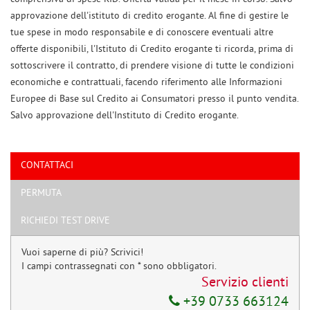
approvazione dell'istituto di credito erogante. Al fine di gestire le
tue spese in modo responsabile e di conoscere eventuali altre
offerte disponibili, l'Istituto di Credito erogante ti ricorda, prima di
sottoscrivere il contratto, di prendere visione di tutte le condizioni
economiche e contrattuali, facendo riferimento alle Informazioni
Europee di Base sul Credito ai Consumatori presso il punto vendita.
Salvo approvazione dell'Instituto di Credito erogante.
CONTATTACI
PERMUTA
Ho letto e accetto
l'informativa privacy
*
Acconsento al trattamento dei miei dati per finalità di marketing
RICHIEDI TEST DRIVE
Invia la tua richiesta
Vuoi saperne di più? Scrivici!
I campi contrassegnati con * sono obbligatori.
Servizio clienti
+39 0733 663124