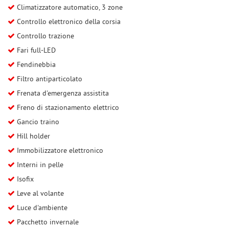
Climatizzatore automatico, 3 zone
Salva
le
Controllo elettronico della corsia
impostazioni
Controllo trazione
Fari full-LED
Fendinebbia
Filtro antiparticolato
Frenata d'emergenza assistita
Freno di stazionamento elettrico
Gancio traino
Hill holder
Immobilizzatore elettronico
Interni in pelle
Isofix
Leve al volante
Luce d'ambiente
Pacchetto invernale