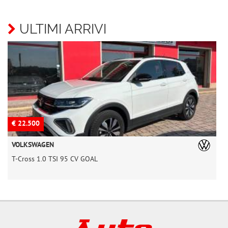
ULTIMI ARRIVI
€ 22.500
€
VOLKSWAGEN
T-Cross 1.0 TSI 95 CV GOAL
T