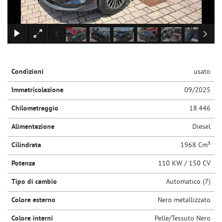
tracciamento
che
adottiamo
×
per
offrire
le
funzionalità
Condizioni
usato
e
svolgere
Immatricolazione
09/2025
le
attività
Chilometraggio
18.446
di
seguito
Alimentazione
Diesel
descritte.
Per
Cilindrata
1968 Cm³
ottenere
maggiori
Potenza
110 KW / 150 CV
informazioni
sull'utilità
Tipo di cambio
Automatico (7)
e
Colore esterno
Nero metallizzato
sul
funzionamento
Colore interni
Pelle/Tessuto Nero
di