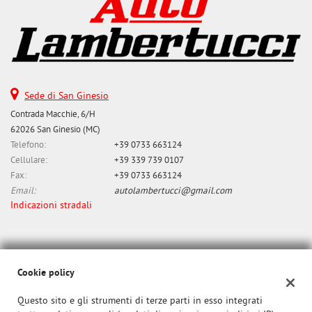
Sede di San Ginesio
Contrada Macchie, 6/H
62026 San Ginesio (MC)
Telefono:
+39 0733 663124
Cellulare:
+39 339 739 0107
Fax:
+39 0733 663124
Email:
autolambertucci@gmail.com
Indicazioni stradali
Dati fiscali:
Lambertucci srl Unipersonale
Cookie policy
cda Zazza n. 43 Gualdo
Questo sito e gli strumenti di terze parti in esso integrati
P.IVA:
01284650437