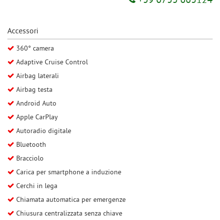
+39 0733 663124
tta
ti
Accessori
mpre
Cookie necessari
360° camera
ilitato
Adaptive Cruise Control
Cookie delle preferenze
Airbag laterali
Airbag testa
Cookie per il miglioramento dell'esperienza utente
Android Auto
Apple CarPlay
Cookie analitici
Autoradio digitale
Bluetooth
Cookie di marketing
Bracciolo
Carica per smartphone a induzione
Leggi
Cerchi in lega
la
cookie
Chiamata automatica per emergenze
policy
Chiusura centralizzata senza chiave