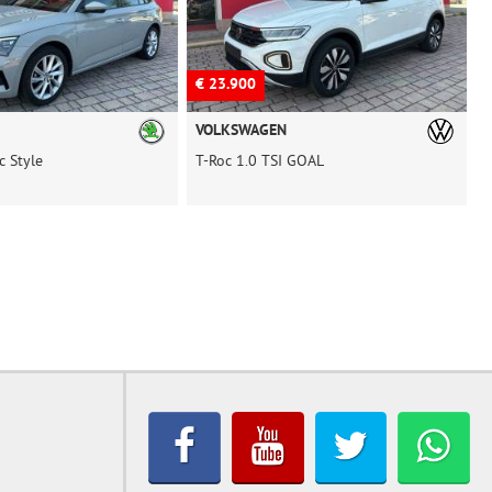
€ 23.900
€
VOLKSWAGEN
c Style
T-Roc 1.0 TSI GOAL
L