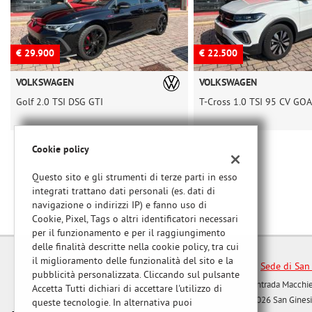
tracciamento
che
adottiamo
per
€ 29.900
€ 22.500
offrire
le
VOLKSWAGEN
VOLKSWAGEN
funzionalità
e
Golf 2.0 TSI DSG GTI
T-Cross 1.0 TSI 95 CV GO
svolgere
le
attività
Cookie policy
di
seguito
Questo sito e gli strumenti di terze parti in esso
descritte.
integrati trattano dati personali (es. dati di
Per
navigazione o indirizzi IP) e fanno uso di
ottenere
Cookie, Pixel, Tags o altri identificatori necessari
maggiori
per il funzionamento e per il raggiungimento
informazioni
delle finalità descritte nella cookie policy, tra cui
sull'utilità
il miglioramento delle funzionalità del sito e la
Sede di San
e
pubblicità personalizzata. Cliccando sul pulsante
sul
Contrada Macchie
Accetta Tutti dichiari di accettare l'utilizzo di
funzionamento
62026 San Ginesi
queste tecnologie. In alternativa puoi
di