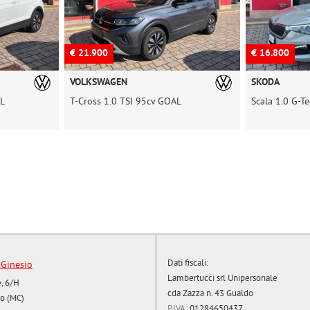
€ 21.900
€ 16.800
VOLKSWAGEN
SKODA
AL
T-Cross 1.0 TSI 95cv GOAL
Scala 1.0 G-Te
Dati fiscali:
 Ginesio
Lambertucci srl Unipersonale
, 6/H
cda Zazza n. 43 Gualdo
o (MC)
P.IVA:
01284650437