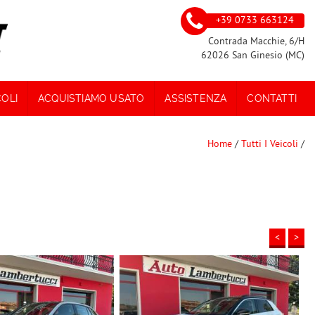
+39 0733 663124
Contrada Macchie, 6/H
62026 San Ginesio (MC)
COLI
ACQUISTIAMO USATO
ASSISTENZA
CONTATTI
Home
/
Tutti I Veicoli
/
<
>