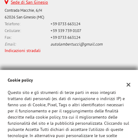
Sede di San Ginesio
questi
Contrada Macchie, 6/H
strumenti
62026 San Ginesio (MC)
di
Telefono:
+39 0733 663124
tracciamento
si
Cellulare:
+39 339 739 0107
rimanda
Fax:
+39 0733 663124
alla
Email:
autolambertucci@gmail.com
cookie
Indicazioni stradali
policy.
Puoi
rivedere
Dati fiscali:
e
Lambertucci srl Unipersonale
modificare
Cookie policy
le
cda Zazza n. 43 Gualdo
tue
Questo sito e gli strumenti di terze parti in esso integrati
P.IVA:
01284650437
scelte
trattano dati personali (es. dati di navigazione o indirizzi IP) e
Registro delle imprese:
MC
in
fanno uso di Cookie, Pixel, Tags o altri identificatori necessari
N°
0140299
qualsiasi
per il funzionamento e per il raggiungimento delle finalità
momento.
descritte nella cookie policy, tra cui il miglioramento delle
funzionalità del sito e la pubblicità personalizzata. Cliccando sul
pulsante Accetta Tutti dichiari di accettare l'utilizzo di queste
tecnologie. In alternativa puoi personalizzare le tue scelte