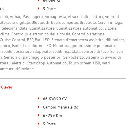
64.084 Km
to
5 Porte
erali, Airbag Passeggero, Airbag testa, Alzacristalli elettrici, Android
utoradio digitale, Bluetooth, Boardcomputer, Bracciolo, Cerchi in lega,
 telecomandata, Climatizzatore, Climatizzatore automatico, 2 zone,
lima, Controllo elettronico della corsia, Controllo trazione,
Cruise Control, ESP, Fari LED, Frenata d'emergenza assistita, Hill holder,
ronico, Isofix, Luci diurne LED, Monitoraggio pressione pneumatici,
 Sedile posteriore sdoppiato, Sedili riscaldati, Sensore di luce, Sensori
i, Sensori di parcheggio posteriori, Servosterzo, Sistema di avviso di
aterali elettrici, Start/Stop Automatico, Touch screen, USB, Vetri
lante multifunzione
 Clever
66 KW/90 CV
Cambio Manuale (6)
67.299 Km
5 Porte