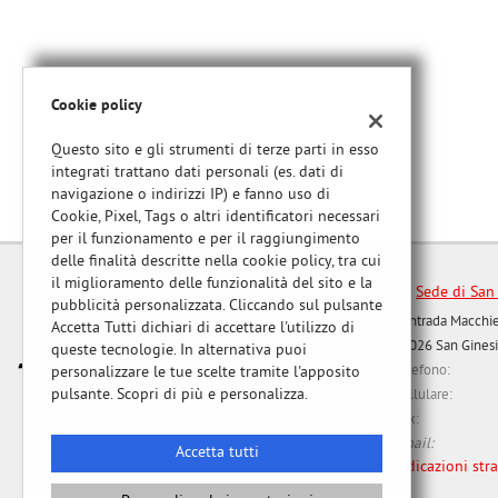
tta
ti
Cookie policy
mpre
Cookie necessari
ilitato
Questo sito e gli strumenti di terze parti in esso
integrati trattano dati personali (es. dati di
Cookie delle preferenze
navigazione o indirizzi IP) e fanno uso di
Cookie, Pixel, Tags o altri identificatori necessari
Cookie per il miglioramento dell'esperienza utente
per il funzionamento e per il raggiungimento
delle finalità descritte nella cookie policy, tra cui
il miglioramento delle funzionalità del sito e la
Sede di San
Cookie analitici
pubblicità personalizzata. Cliccando sul pulsante
Contrada Macchie
Accetta Tutti dichiari di accettare l'utilizzo di
62026 San Ginesi
Cookie di marketing
queste tecnologie. In alternativa puoi
Telefono:
personalizzare le tue scelte tramite l'apposito
Leggi
Cellulare:
pulsante. Scopri di più e personalizza.
la
Fax:
cookie
Email:
policy
Accetta tutti
Indicazioni stra