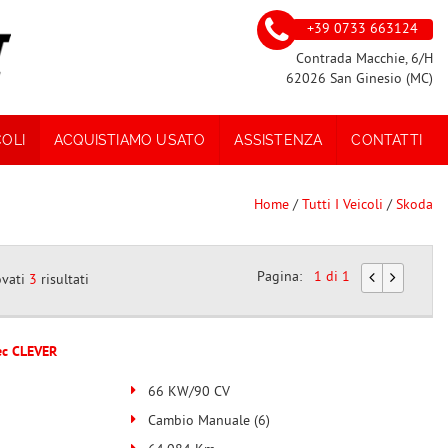
+39 0733 663124
Contrada Macchie, 6/H
62026 San Ginesio (MC)
COLI
ACQUISTIAMO USATO
ASSISTENZA
CONTATTI
Home
/
Tutti I Veicoli
/
Skoda
Pagina:
1 di 1
ovati
3
risultati
ec CLEVER
66 KW/90 CV
Cambio Manuale (6)