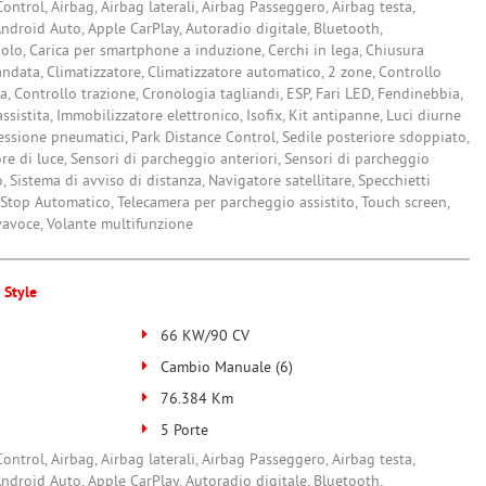
ontrol, Airbag, Airbag laterali, Airbag Passeggero, Airbag testa,
, Android Auto, Apple CarPlay, Autoradio digitale, Bluetooth,
olo, Carica per smartphone a induzione, Cerchi in lega, Chiusura
ndata, Climatizzatore, Climatizzatore automatico, 2 zone, Controllo
ia, Controllo trazione, Cronologia tagliandi, ESP, Fari LED, Fendinebbia,
sistita, Immobilizzatore elettronico, Isofix, Kit antipanne, Luci diurne
ssione pneumatici, Park Distance Control, Sedile posteriore sdoppiato,
sore di luce, Sensori di parcheggio anteriori, Sensori di parcheggio
, Sistema di avviso di distanza, Navigatore satellitare, Specchietti
art/Stop Automatico, Telecamera per parcheggio assistito, Touch screen,
ivavoce, Volante multifunzione
 Style
66 KW/90 CV
Cambio Manuale (6)
76.384 Km
5 Porte
ontrol, Airbag, Airbag laterali, Airbag Passeggero, Airbag testa,
, Android Auto, Apple CarPlay, Autoradio digitale, Bluetooth,