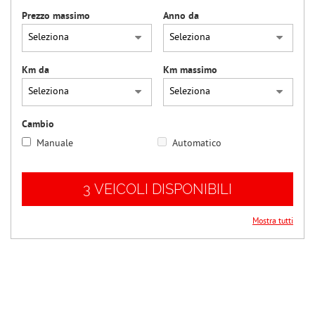
questi
Prezzo massimo
Anno da
strumenti
di
tracciamento
si
Km da
Km massimo
rimanda
alla
cookie
Cambio
policy.
Puoi
Manuale
Automatico
rivedere
e
modificare
3 VEICOLI DISPONIBILI
le
tue
Mostra tutti
scelte
in
qualsiasi
momento.