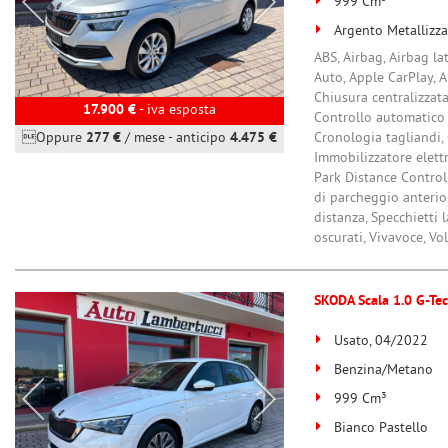
999 Cm³
Argento Metallizza
ABS, Airbag, Airbag lat
Auto, Apple CarPlay, A
Chiusura centralizzata
17.900 €
- iva esposta
Controllo automatico c
Oppure
277 €
/ mese
-
anticipo
4.475 €
Cronologia tagliandi, 
Immobilizzatore elett
Park Distance Control,
di parcheggio anterior
distanza, Specchietti l
oscurati, Vivavoce, Vo
SKODA Scala 1.0 G-Tec
Usato, 04/2022
Benzina/Metano
999 Cm³
Bianco Pastello