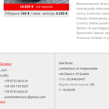
Boardcomputer, Bracci
16.800 €
- iva esposta
centralizzata telecoma
Oppure
260 €
/ mese
-
anticipo
4.200 €
corsia, Controllo traz
Frenata d'emergenza as
Control, Sedile poster
Sensori di parcheggio 
Specchietti laterali e
Vivavoce, Volante in p
Dati fiscali:
 Ginesio
Lambertucci srl Unipersonale
, 6/H
cda Zazza n. 43 Gualdo
o (MC)
P.IVA:
01284650437
+39 0733 663124
Registro delle imprese:
MC
+39 339 739 0107
N°
0140299
+39 0733 663124
autolambertucci@gmail.com
dali