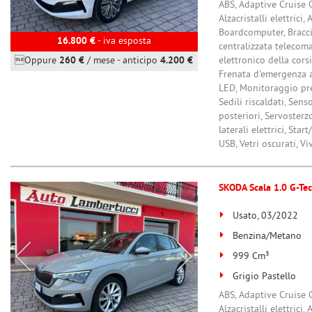
ABS, Adaptive Cruise C
Alzacristalli elettrici
Boardcomputer, Bracci
16.800 €
- iva esposta
centralizzata telecoma
Oppure
260 €
/ mese
-
anticipo
4.200 €
elettronico della cors
Frenata d'emergenza as
LED, Monitoraggio pre
Sedili riscaldati, Sen
posteriori, Servosterzo
laterali elettrici, St
USB, Vetri oscurati, V
SKODA Scala 1.0 G-Tec
Usato, 03/2022
Benzina/Metano
999 Cm³
Grigio Pastello
ABS, Adaptive Cruise C
Alzacristalli elettrici