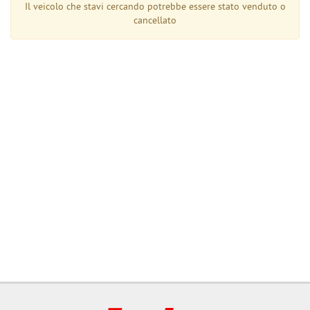
tta
Il veicolo che stavi cercando potrebbe essere stato venduto o
ti
cancellato
mpre
Cookie necessari
ilitato
Cookie delle preferenze
Cookie per il miglioramento dell'esperienza utente
Cookie analitici
Cookie di marketing
Leggi
la
cookie
policy