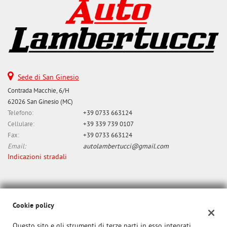
Salva
le
impostazioni
Sede di San Ginesio
Contrada Macchie, 6/H
62026 San Ginesio (MC)
Telefono:
+39 0733 663124
Cellulare:
+39 339 739 0107
Fax:
+39 0733 663124
Email:
autolambertucci@gmail.com
Indicazioni stradali
Dati fiscali:
Lambertucci srl Unipersonale
Cookie policy
cda Zazza n. 43 Gualdo
Questo sito e gli strumenti di terze parti in esso integrati
P.IVA:
01284650437