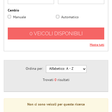
questi
strumenti
Cambio
di
Manuale
Automatico
tracciamento
si
rimanda
0 VEICOLI DISPONIBILI
alla
cookie
policy.
Mostra tutti
Puoi
rivedere
e
modificare
Ordina per:
le
tue
scelte
Trovati
0
risultati
in
qualsiasi
momento.
Non ci sono veicoli per questa ricerca