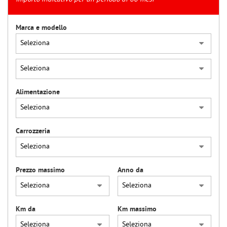
tracciamento
che
adottiamo
Marca e modello
per
offrire
le
funzionalità
e
svolgere
Alimentazione
le
attività
di
seguito
Carrozzeria
descritte.
Per
ottenere
maggiori
Prezzo massimo
Anno da
informazioni
sull'utilità
e
sul
Km da
Km massimo
funzionamento
di