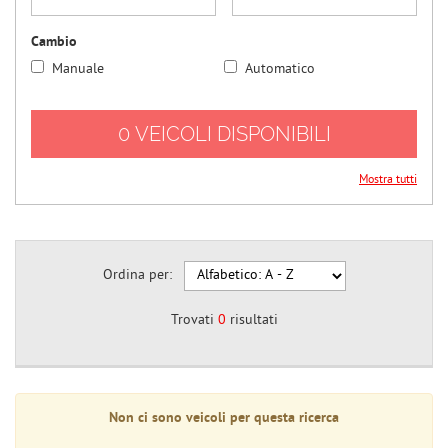
questi
strumenti
Cambio
di
Manuale
Automatico
tracciamento
si
rimanda
0 VEICOLI DISPONIBILI
alla
cookie
policy.
Mostra tutti
Puoi
rivedere
e
modificare
Ordina per:
le
tue
scelte
Trovati
0
risultati
in
qualsiasi
momento.
Non ci sono veicoli per questa ricerca