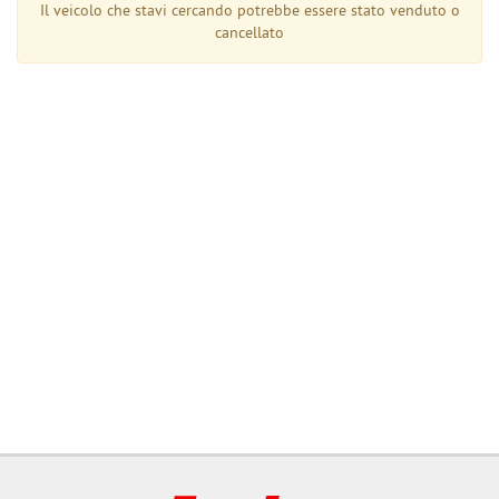
tta
Il veicolo che stavi cercando potrebbe essere stato venduto o
ti
cancellato
mpre
Cookie necessari
ilitato
Cookie delle preferenze
Cookie per il miglioramento dell'esperienza utente
Cookie analitici
Cookie di marketing
Leggi
la
cookie
policy