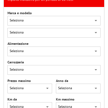
tracciamento
che
adottiamo
Marca e modello
per
offrire
le
funzionalità
e
svolgere
Alimentazione
le
attività
di
seguito
Carrozzeria
descritte.
Per
ottenere
maggiori
Prezzo massimo
Anno da
informazioni
sull'utilità
e
sul
Km da
Km massimo
funzionamento
di