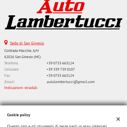
Salva
le
impostazioni
Sede di San Ginesio
Contrada Macchie, 6/H
62026 San Ginesio (MC)
Telefono:
+39 0733 663124
Cellulare:
+39 339 739 0107
Fax:
+39 0733 663124
Email:
autolambertucci@gmail.com
Indicazioni stradali
Dati fiscali:
Lambertucci srl Unipersonale
Cookie policy
cda Zazza n. 43 Gualdo
Questo sito e gli strumenti di terze parti in esso integrati
P.IVA:
01284650437