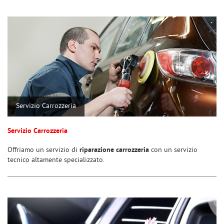
questi
strumenti
di
tracciamento
si
rimanda
alla
cookie
policy.
Puoi
Servizio Carrozzeria
rivedere
e
modificare
Servizio Carrozzeria
le
tue
Offriamo un servizio di
riparazione carrozzeria
con un servizio
scelte
tecnico altamente specializzato.
in
qualsiasi
momento.