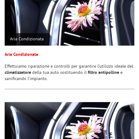
tta
ti
mpre
Cookie necessari
ilitato
Aria Condizionata
Cookie delle preferenze
Aria Condizionata
Cookie per il miglioramento dell'esperienza utente
Effettuiamo riparazione e controlli per garantire l’utilizzo ideale del
climatizzatore
della tua auto sostituendo il
filtro antipolline
e
Cookie analitici
sanificando l’impianto.
Cookie di marketing
Leggi
la
cookie
policy