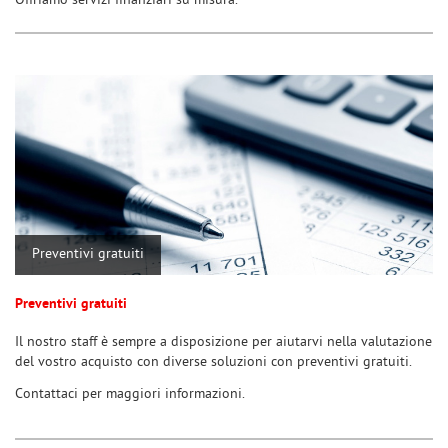
Offriamo servizi finanziari su misura.
tracciamento
che
adottiamo
per
offrire
le
funzionalità
e
svolgere
le
attività
di
seguito
Preventivi gratuiti
descritte.
Per
Preventivi gratuiti
ottenere
maggiori
Il nostro staff è sempre a disposizione per aiutarvi nella valutazione
informazioni
del vostro acquisto con diverse soluzioni con preventivi gratuiti.
sull'utilità
e
Contattaci per maggiori informazioni.
sul
funzionamento
di