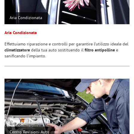
Salva
le
Aria Condizionata
impostazioni
Aria Condizionata
Effettuiamo riparazione e controlli per garantire l’utilizzo ideale del
climatizzatore
della tua auto sostituendo il
filtro antipolline
e
sanificando l’impianto.
Centro Revisioni Auto