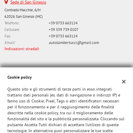
Sede di San Ginesio
questi
Contrada Macchie, 6/H
strumenti
62026 San Ginesio (MC)
di
Telefono:
+39 0733 663124
tracciamento
si
Cellulare:
+39 339 739 0107
rimanda
Fax:
+39 0733 663124
alla
Email:
autolambertucci@gmail.com
cookie
Indicazioni stradali
policy.
Puoi
rivedere
Dati fiscali:
e
Lambertucci srl Unipersonale
modificare
Cookie policy
le
cda Zazza n. 43 Gualdo
tue
Questo sito e gli strumenti di terze parti in esso integrati
P.IVA:
01284650437
scelte
trattano dati personali (es. dati di navigazione o indirizzi IP) e
Registro delle imprese:
MC
in
fanno uso di Cookie, Pixel, Tags o altri identificatori necessari
N°
0140299
qualsiasi
per il funzionamento e per il raggiungimento delle finalità
momento.
descritte nella cookie policy, tra cui il miglioramento delle
funzionalità del sito e la pubblicità personalizzata. Cliccando sul
pulsante Accetta Tutti dichiari di accettare l'utilizzo di queste
tecnologie. In alternativa puoi personalizzare le tue scelte