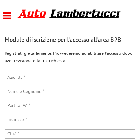
HOME
Le
tue
preferenze
PRESENTAZIONE
di
consenso
Modulo di iscrizione per l'accesso all'area B2B
LISTA VEICOLI
Il
Registrati
gratuitamente
. Provvederemo ad abilitare l’accesso dopo
seguente
pannello
aver revisionato la tua richiesta.
ACQUISTIAMO USATO
ti
consente
di
ASSISTENZA
esprimere
le
tue
CONTATTI
preferenze
di
consenso
alle
tecnologie
di