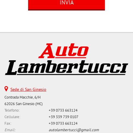
questi
strumenti
di
tracciamento
si
rimanda
alla
cookie
policy.
Puoi
rivedere
e
modificare
le
tue
Sede di San Ginesio
scelte
Contrada Macchie, 6/H
in
62026 San Ginesio (MC)
qualsiasi
Telefono:
+39 0733 663124
momento.
Cellulare:
+39 339 739 0107
Fax:
+39 0733 663124
Email:
autolambertucci@gmail.com