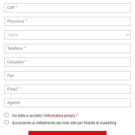
tracciamento
che
adottiamo
per
offrire
le
funzionalità
e
svolgere
le
attività
di
seguito
descritte.
Per
ottenere
maggiori
informazioni
sull'utilità
Ho letto e accetto
l'informativa privacy
*
e
sul
Acconsento al trattamento dei miei dati per finalità di marketing
funzionamento
di