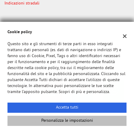
tta
Indicazioni stradali
ti
Dati fiscali:
mpre
Cookie necessari
Lambertucci srl Unipersonale
ilitato
Cookie policy
cda Zazza n. 43 Gualdo
Questo sito e gli strumenti di terze parti in esso integrati
P.IVA:
01284650437
Cookie delle preferenze
trattano dati personali (es. dati di navigazione o indirizzi IP) e
Registro delle imprese:
MC
fanno uso di Cookie, Pixel, Tags o altri identificatori necessari
N°
0140299
Cookie per il miglioramento dell'esperienza utente
per il funzionamento e per il raggiungimento delle finalità
descritte nella cookie policy, tra cui il miglioramento delle
funzionalità del sito e la pubblicità personalizzata. Cliccando sul
Cookie analitici
pulsante Accetta Tutti dichiari di accettare l'utilizzo di queste
tecnologie. In alternativa puoi personalizzare le tue scelte
Cookie di marketing
tramite l'apposito pulsante. Scopri di più e personalizza.
Accetta tutti
Leggi
Copyright © 2026 GestionaleAuto.com S.r.l., Tutti i diritti riservati -
Leggi l'informativa sulla privacy
-
Cookie Policy
la
Personalizza le impostazioni
cookie
Sito creato da:
GestionaleAuto.com
policy