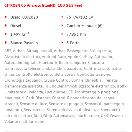
CITROEN C3 Aircross BlueHDi 100 S&S Feel
Usato, 09/2020
75 KW/102 CV
Diesel
Cambio Manuale (6)
1.499 Cm³
77.953 Km
Bianco Pastello
5 Porte
ABS, Airbag, Airbag laterali, Airbag Passeggero, Airbag testa,
Alzacristalli elettrici, Android Auto, Apple CarPlay, Autoradio,
Autoradio digitale, Bluetooth, Boardcomputer, Chiusura
centralizzata telecomandata, Climatizzatore, Controllo automatico
clima, Controllo elettronico della corsia, Controllo trazione,
Cronologia tagliandi, Cruise Control, ESP, Fendinebbia, Frenata
d'emergenza assistita, Hill holder, Immobilizzatore elettronico, Isofix,
Limitatore di velocità, Luci diurne LED, Monitoraggio pressione
pneumatici, Park Distance Control, Riconoscimento dei segnali
stradali, Sensore di luce, Sensore di pioggia, Sensori di parcheggio
posteriori, Servosterzo, Sistema di avviso di distanza, Specchietti
laterali elettrici, Start/Stop Automatico, Touch screen, USB, Vivavoce,
Volante multifunzione