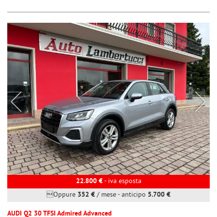
22.800 €
- iva esposta
Oppure
352 €
/ mese
-
anticipo
5.700 €
AUDI Q2 30 TFSI Admired Advanced