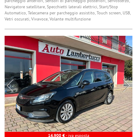
parcheggio anteriori, Sensori di parcheggio posteriori, Servosterzo,
Navigatore satellitare, Specchietti laterali elettrici, Start/Stop
Automatico, Telecamera per parcheggio assistito, Touch screen, USB,
Vetri oscurati, Vivavoce, Volante multifunzione
14.900 €
- iva esposta