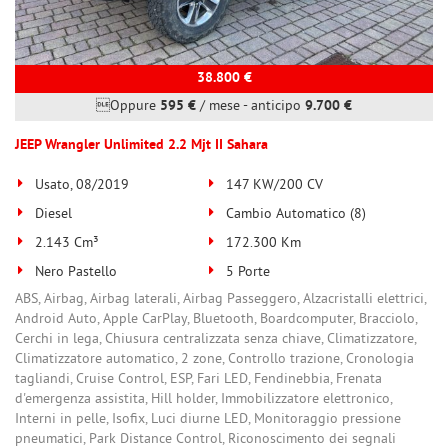
38.800 €
Oppure
595 €
/ mese
-
anticipo
9.700 €
JEEP Wrangler Unlimited 2.2 Mjt II Sahara
Usato, 08/2019
147 KW/200 CV
Diesel
Cambio Automatico (8)
2.143 Cm³
172.300 Km
Nero Pastello
5 Porte
ABS, Airbag, Airbag laterali, Airbag Passeggero, Alzacristalli elettrici,
Android Auto, Apple CarPlay, Bluetooth, Boardcomputer, Bracciolo,
Cerchi in lega, Chiusura centralizzata senza chiave, Climatizzatore,
Climatizzatore automatico, 2 zone, Controllo trazione, Cronologia
tagliandi, Cruise Control, ESP, Fari LED, Fendinebbia, Frenata
d'emergenza assistita, Hill holder, Immobilizzatore elettronico,
Interni in pelle, Isofix, Luci diurne LED, Monitoraggio pressione
pneumatici, Park Distance Control, Riconoscimento dei segnali