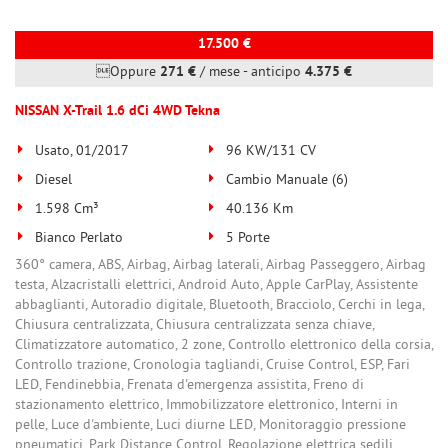
17.500 €
Oppure
271 €
/ mese
-
anticipo
4.375 €
NISSAN X-Trail 1.6 dCi 4WD Tekna
Usato, 01/2017
96 KW/131 CV
Diesel
Cambio Manuale (6)
1.598 Cm³
40.136 Km
Bianco Perlato
5 Porte
360° camera, ABS, Airbag, Airbag laterali, Airbag Passeggero, Airbag
testa, Alzacristalli elettrici, Android Auto, Apple CarPlay, Assistente
abbaglianti, Autoradio digitale, Bluetooth, Bracciolo, Cerchi in lega,
Chiusura centralizzata, Chiusura centralizzata senza chiave,
Climatizzatore automatico, 2 zone, Controllo elettronico della corsia,
Controllo trazione, Cronologia tagliandi, Cruise Control, ESP, Fari
LED, Fendinebbia, Frenata d'emergenza assistita, Freno di
stazionamento elettrico, Immobilizzatore elettronico, Interni in
pelle, Luce d'ambiente, Luci diurne LED, Monitoraggio pressione
pneumatici, Park Distance Control, Regolazione elettrica sedili,