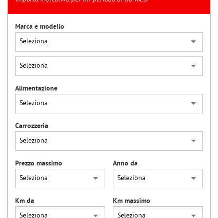
tracciamento
che
adottiamo
Marca e modello
per
offrire
le
funzionalità
e
svolgere
Alimentazione
le
attività
di
seguito
Carrozzeria
descritte.
Per
ottenere
maggiori
Prezzo massimo
Anno da
informazioni
sull'utilità
e
sul
Km da
Km massimo
funzionamento
di