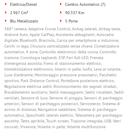
Elettrica/Diesel
Cambio Automatico (7)
2.967 Cm³
90.337 Km
Blu Metallizzato
5 Porte
360° camera, Adaptive Cruise Control, Airbag laterali, Airbag testa,
Android Auto, Apple CarPlay, Assistente abbaglianti, Autoradio
digitale, Bluetooth, Bracciolo, Carica per smartphone a induzione,
Cerchi in lega, Chiusura centralizzata senza chiave, Climatizzatore
automatico, 4 zone, Controllo elettronico della corsia, Controllo
trazione, Cronologia tagliandi, ESP, Fari full-LED, Frenata
d'emergenza assistita, Freno di stazionamento elettrico,
Immobilizzatore elettronico, Interni in pelle, Isofix, Leve al volante,
Luce d'ambiente, Monitoraggio pressione pneumatici, Pacchetto
sportivo, Park Distance Control, Portellone posteriore elettrico,
Regolazione elettrica sedili, Riconoscimento dei segnali stradali,
Riscaldamento ausiliario, Sedili massaggianti, Sedili riscaldati, Sedili
ventilati, Sensore di luce, Sensore di pioggia, Sensori di parcheggio
anteriori, Sensori di parcheggio posteriori, Servosterzo, Sistema di
avviso di distanza, Navigatore satellitare, Sistema di parcheggio
automatico, Specchietti laterali elettrici, Telecamera per parcheggio
assistito, Tetto apribile, Touch screen, Trazione integrale, USB, Vetri
oscurati, Vivavoce, Volante in pelle, Volante multifunzione