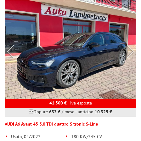
41.300 €
- iva esposta
Oppure
633 €
/ mese
-
anticipo
10.325 €
AUDI A6 Avant 45 3.0 TDI quattro S tronic S-Line
Usato, 04/2022
180 KW/245 CV