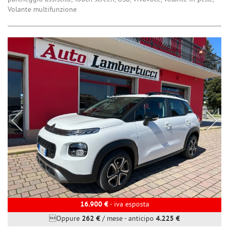
Volante multifunzione
16.900 €
- iva esposta
Oppure
262 €
/ mese
-
anticipo
4.225 €