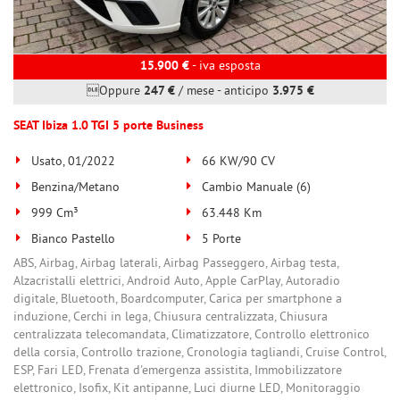
15.900 €
- iva esposta
Oppure
247 €
/ mese
-
anticipo
3.975 €
SEAT Ibiza 1.0 TGI 5 porte Business
Usato, 01/2022
66 KW/90 CV
Benzina/Metano
Cambio Manuale (6)
999 Cm³
63.448 Km
Bianco Pastello
5 Porte
ABS, Airbag, Airbag laterali, Airbag Passeggero, Airbag testa,
Alzacristalli elettrici, Android Auto, Apple CarPlay, Autoradio
digitale, Bluetooth, Boardcomputer, Carica per smartphone a
induzione, Cerchi in lega, Chiusura centralizzata, Chiusura
centralizzata telecomandata, Climatizzatore, Controllo elettronico
della corsia, Controllo trazione, Cronologia tagliandi, Cruise Control,
ESP, Fari LED, Frenata d'emergenza assistita, Immobilizzatore
elettronico, Isofix, Kit antipanne, Luci diurne LED, Monitoraggio