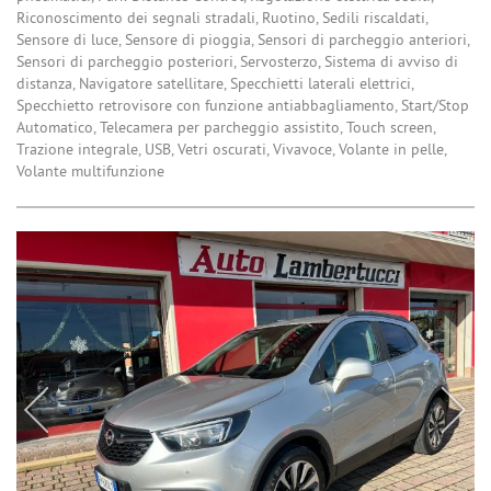
Riconoscimento dei segnali stradali, Ruotino, Sedili riscaldati,
Sensore di luce, Sensore di pioggia, Sensori di parcheggio anteriori,
Sensori di parcheggio posteriori, Servosterzo, Sistema di avviso di
distanza, Navigatore satellitare, Specchietti laterali elettrici,
Specchietto retrovisore con funzione antiabbagliamento, Start/Stop
Automatico, Telecamera per parcheggio assistito, Touch screen,
Trazione integrale, USB, Vetri oscurati, Vivavoce, Volante in pelle,
Volante multifunzione