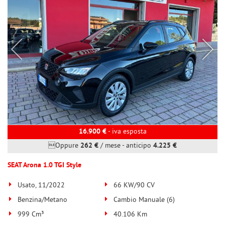
16.900 €
- iva esposta
Oppure
262 €
/ mese
-
anticipo
4.225 €
SEAT Arona 1.0 TGI Style
Usato, 11/2022
66 KW/90 CV
Benzina/Metano
Cambio Manuale (6)
999 Cm³
40.106 Km