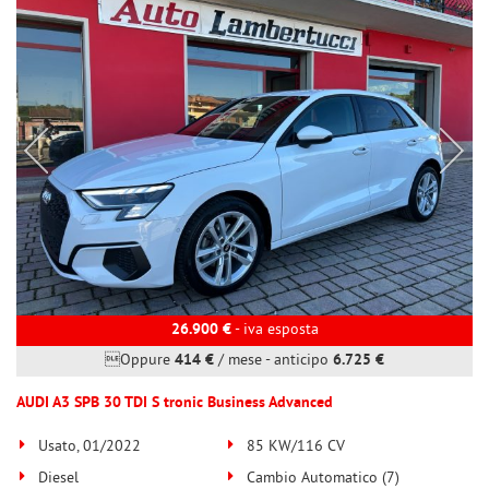
tta
ti
mpre
Cookie necessari
ilitato
Cookie delle preferenze
Cookie per il miglioramento dell'esperienza utente
Cookie analitici
Cookie di marketing
26.900 €
- iva esposta
Oppure
414 €
/ mese
-
anticipo
6.725 €
Leggi
AUDI A3 SPB 30 TDI S tronic Business Advanced
la
cookie
Usato, 01/2022
85 KW/116 CV
policy
Diesel
Cambio Automatico (7)