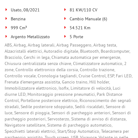
Usato, 08/2021
81 KW/110 CV
Benzina
Cambio Manuale (6)
999 Cm³
54.521 Km
Argento Metallizzato
5 Porte
ABS, Airbag, Airbag laterali, Airbag Passeggero, Airbag testa,
Alzacristalli elettrici, Autoradio digitale, Bluetooth, Boardcomputer,
Bracciolo, Cerchi in lega, Chiamata automatica per emergenze,
Chiusura centralizzata senza chiave, Climatizzatore automatico, 2
zone, Controllo elettronico della corsia, Controllo trazione,
Controllo vocale, Cronologia tagliandi, Cruise Control, ESP, Fari LED,
Frenata d'emergenza assistita, Gancio traino, Hill holder,
Immobilizzatore elettronico, Isofix, Limitatore di velocità, Luci
diurne LED, Monitoraggio pressione pneumatici, Park Distance
Control, Portellone posteriore elettrico, Riconoscimento dei segnali
stradali, Sedile posteriore sdoppiato, Sedili riscaldati, Sensore di
luce, Sensore di pioggia, Sensori di parcheggio anteriori, Sensori di
parcheggio posteriori, Servosterzo, Sistema di avviso di distanza,
Navigatore satellitare, Sistema di parcheggio automatico,
Specchietti laterali elettrici, Start/Stop Automatico, Telecamera per
parcheggio assistito, Touch screen, USB, Vivavoce, Volante in pelle,