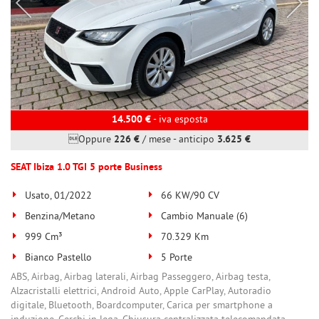
14.500 €
- iva esposta
Oppure
226 €
/ mese
-
anticipo
3.625 €
SEAT Ibiza 1.0 TGI 5 porte Business
Usato, 01/2022
66 KW/90 CV
Benzina/Metano
Cambio Manuale (6)
999 Cm³
70.329 Km
Bianco Pastello
5 Porte
ABS, Airbag, Airbag laterali, Airbag Passeggero, Airbag testa,
Alzacristalli elettrici, Android Auto, Apple CarPlay, Autoradio
digitale, Bluetooth, Boardcomputer, Carica per smartphone a