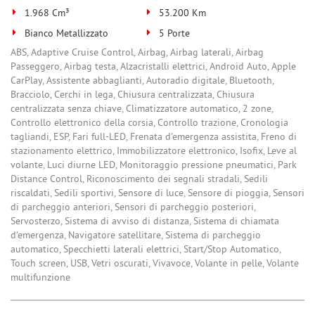
1.968 Cm³
53.200 Km
Salva
le
Bianco Metallizzato
5 Porte
impostazioni
ABS, Adaptive Cruise Control, Airbag, Airbag laterali, Airbag
Passeggero, Airbag testa, Alzacristalli elettrici, Android Auto, Apple
CarPlay, Assistente abbaglianti, Autoradio digitale, Bluetooth,
Bracciolo, Cerchi in lega, Chiusura centralizzata, Chiusura
centralizzata senza chiave, Climatizzatore automatico, 2 zone,
Controllo elettronico della corsia, Controllo trazione, Cronologia
tagliandi, ESP, Fari full-LED, Frenata d'emergenza assistita, Freno di
stazionamento elettrico, Immobilizzatore elettronico, Isofix, Leve al
volante, Luci diurne LED, Monitoraggio pressione pneumatici, Park
Distance Control, Riconoscimento dei segnali stradali, Sedili
riscaldati, Sedili sportivi, Sensore di luce, Sensore di pioggia, Sensori
di parcheggio anteriori, Sensori di parcheggio posteriori,
Servosterzo, Sistema di avviso di distanza, Sistema di chiamata
d'emergenza, Navigatore satellitare, Sistema di parcheggio
automatico, Specchietti laterali elettrici, Start/Stop Automatico,
Touch screen, USB, Vetri oscurati, Vivavoce, Volante in pelle, Volante
multifunzione