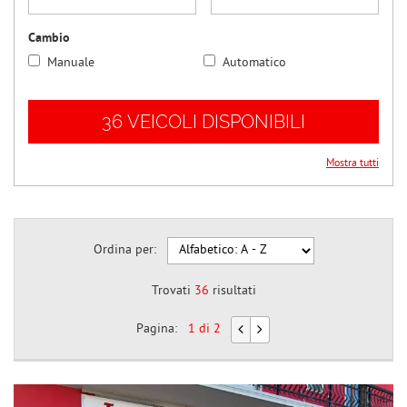
questi
strumenti
Cambio
di
Manuale
Automatico
tracciamento
si
rimanda
36 VEICOLI DISPONIBILI
alla
cookie
policy.
Mostra tutti
Puoi
rivedere
e
modificare
Ordina per:
le
tue
scelte
Trovati
36
risultati
in
qualsiasi
Pagina:
1 di 2
momento.