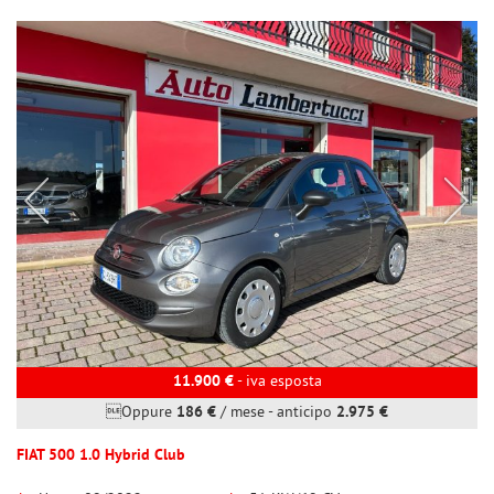
11.900 €
- iva esposta
Oppure
186 €
/ mese
-
anticipo
2.975 €
FIAT 500 1.0 Hybrid Club