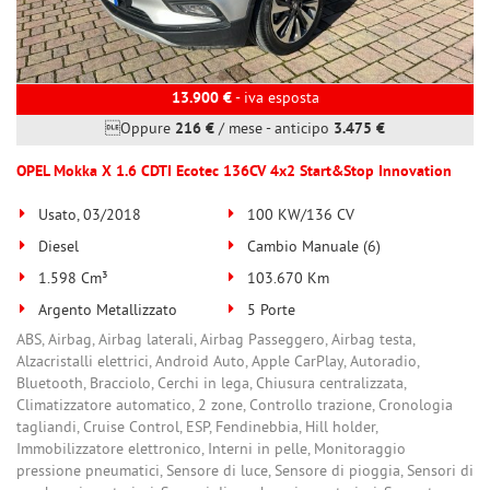
13.900 €
- iva esposta
Oppure
216 €
/ mese
-
anticipo
3.475 €
OPEL Mokka X 1.6 CDTI Ecotec 136CV 4x2 Start&Stop Innovation
Usato, 03/2018
100 KW/136 CV
Diesel
Cambio Manuale (6)
1.598 Cm³
103.670 Km
Argento Metallizzato
5 Porte
ABS, Airbag, Airbag laterali, Airbag Passeggero, Airbag testa,
Alzacristalli elettrici, Android Auto, Apple CarPlay, Autoradio,
Bluetooth, Bracciolo, Cerchi in lega, Chiusura centralizzata,
Climatizzatore automatico, 2 zone, Controllo trazione, Cronologia
tagliandi, Cruise Control, ESP, Fendinebbia, Hill holder,
Immobilizzatore elettronico, Interni in pelle, Monitoraggio
pressione pneumatici, Sensore di luce, Sensore di pioggia, Sensori di