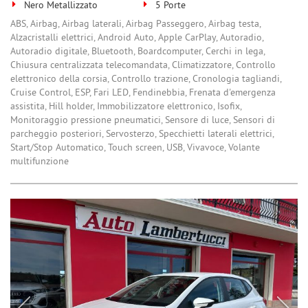
Nero Metallizzato
5 Porte
ABS, Airbag, Airbag laterali, Airbag Passeggero, Airbag testa,
Alzacristalli elettrici, Android Auto, Apple CarPlay, Autoradio,
Autoradio digitale, Bluetooth, Boardcomputer, Cerchi in lega,
Chiusura centralizzata telecomandata, Climatizzatore, Controllo
elettronico della corsia, Controllo trazione, Cronologia tagliandi,
Cruise Control, ESP, Fari LED, Fendinebbia, Frenata d'emergenza
assistita, Hill holder, Immobilizzatore elettronico, Isofix,
Monitoraggio pressione pneumatici, Sensore di luce, Sensori di
parcheggio posteriori, Servosterzo, Specchietti laterali elettrici,
Start/Stop Automatico, Touch screen, USB, Vivavoce, Volante
multifunzione