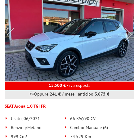
15.500 €
- iva esposta
Oppure
241 €
/ mese
-
anticipo
3.875 €
SEAT Arona 1.0 TGI FR
Usato, 06/2021
66 KW/90 CV
Benzina/Metano
Cambio Manuale (6)
999 Cm³
74.529 Km