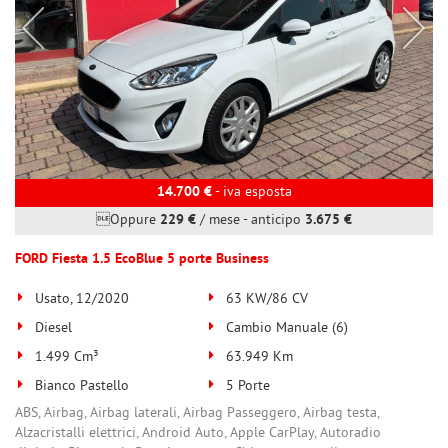
14.700 €
- iva esposta
Oppure
229 €
/ mese
-
anticipo
3.675 €
FORD Fiesta 1.5 EcoBlue 5 porte Business
Usato, 12/2020
63 KW/86 CV
Diesel
Cambio Manuale (6)
1.499 Cm³
63.949 Km
Bianco Pastello
5 Porte
ABS, Airbag, Airbag laterali, Airbag Passeggero, Airbag testa,
Alzacristalli elettrici, Android Auto, Apple CarPlay, Autoradio